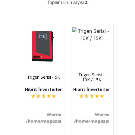
Toplam ürün sayısı
2
Trigen Serisi -
Trigen Serisi - 5K
10K / 15K
Hibrit İnverterler
Hibrit İnverterler
★
★
★
★
★
★
★
★
★
★
Warning
: number_format() expects paramet
Warning
: number_f
/home/magazamc/erbayenerji.com.tr/includes/
/home/magazamc/erbayener
on line
39
₺