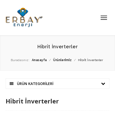
Hi̇bri̇t İnverterler
Buradasınız:
Anasayfa
/
Ürünleri̇mi̇z
/
Hi̇bri̇t İnverterler
ÜRÜN KATEGORİLERİ
Hi̇bri̇t İnverterler