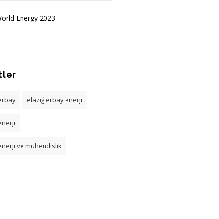
World Energy 2023
tler
 erbay
elazığ erbay enerji
nerji
enerji ve mühendislik