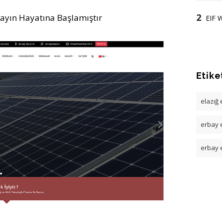
2
Yayın Hayatına Başlamıştır
EIF 
Etike
elazığ
erbay e
erbay 