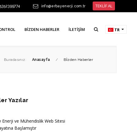
TEKLİF AL
 5352399774
info@erbayenerji.com.tr
KONTROL
BIZDEN HABERLER
İLETIŞIM
TR
Buradasınız:
Anasayfa
/
Bi̇zden Haberler
er Yazılar
 Enerji ve Mühendislik Web Sitesi
ayatına Başlamıştır