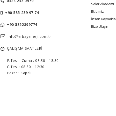
0424 233 0579
Solar Akademi
Ekibimiz
+90 535 239 97 74
İnsan Kaynakla
+90 5352399774
Bize Ulaşın
info@erbayenerji.com.tr
ÇALIŞMA SAATLERİ
______________________________
P.Tesi - Cuma :
08:30 - 18:30
C.Tesi : 08:30 - 12:30
Pazar : Kapalı