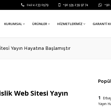
0424 233 0579
+90 535 239 97 74
+90
KURUMSAL
ÜRÜNLER
HIZMETLERIMIZ
GARANTI 
i̇tesi̇ Yayın Hayatına Başlamıştır
Popül
slik Web Sitesi Yayın
1
Erbay
Yayın H